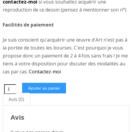
contactez-moi
si vous souhaitez acquérir une
reproduction de ce dessin (pensez à mentionner son n°)
Facilités de paiement
Je suis conscient qu'acquérir une œuvre d'Art n'est pas à
la portée de toutes les bourses. C'est pourquoi je vous
propose donc un paiement de 2 à 4 fois sans frais ! Je me
tiens à votre disposition pour discuter des modalités au
cas par cas.
Contactez-moi
quantité
Ajouter au panier
de
Avis (0)
Dessin
N°319
Avis
"apesanteur