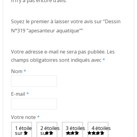
Il n’y a pas encore d’avis.
aquatique"
Soyez le premier à laisser votre avis sur “Dessin
N°319 "apesanteur aquatique"”
Votre adresse e-mail ne sera pas publiée.
Les
champs obligatoires sont indiqués avec
*
Nom
*
E-mail
*
Votre note
*
1 étoile
2 étoiles
3 étoiles
4 étoiles
sur 5
sur 5
sur 5
sur 5