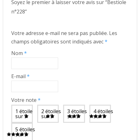
Soyez le premier à laisser votre avis sur “Bestiole
n°228”
Votre adresse e-mail ne sera pas publiée.
Les
champs obligatoires sont indiqués avec
*
Nom
*
E-mail
*
Votre note
*
1 étoile
2 étoiles
3 étoiles
4 étoiles
sur 5
sur 5
sur 5
sur 5
5 étoiles
sur 5